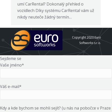
umí CarRental? Dokonalý přehled o
vozidlech Díky systému CarRental vám už
nikdy neuteče žádný termín…
Copyright 2020 Euro
Softworks s.r.o.
Sejďeme se
Vaše jméno*
Váš e-mail*
Kdy a kde bychom se mohli sejít? (u nás na pobočce v Praze