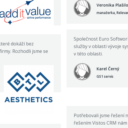
Veronika Plašil
manažerka, Releva
Společnost Euro Softwork
které dokáží bez
služby v oblasti vývoje 
rmy. Rozhodli jsme se
v této oblasti.
Karel Černý
GS1 servis
Potřebovali jsme řešení n
řešením Vistos CRM nám to