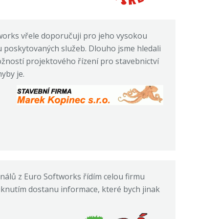
works vřele doporučuji pro jeho vysokou
litu poskytovaných služeb. Dlouho jsme hledali
žností projektového řízení pro stavebnictví
yby je.
nálů z Euro Softworks řídím celou firmu
iknutím dostanu informace, které bych jinak