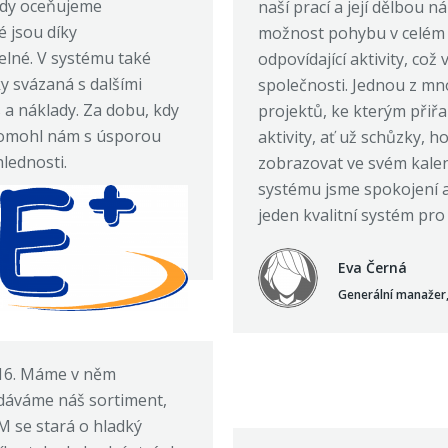
 kdy oceňujeme
naší prací a její dělbou n
 jsou díky
možnost pohybu v celém s
lné. V systému také
odpovídající aktivity, což
y svázaná s dalšími
společnosti. Jednou z mn
 a náklady. Za dobu, kdy
projektů, ke kterým přiř
pomohl nám s úsporou
aktivity, ať už schůzky, 
lednosti.
zobrazovat ve svém kalend
systému jsme spokojení a
jeden kvalitní systém pro
Eva Černá
Generální manažer,
16. Máme v něm
odáváme náš sortiment,
M se stará o hladký