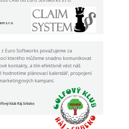
stos CRM od Euro Softworks s.r.o.
em s.r.o.
 z Euro Softworks považujeme za
omocí kterého můžeme snadno komunikovat
nové kontakty, a tím efektivně vést náš
ně hodnotíme plánovací kalendář, propojení
marketingových kampaní.
lfový klub Ráj Srbsko