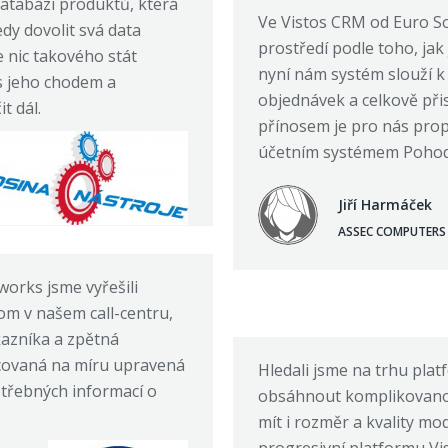
atabázi produktů, která
Ve Vistos CRM od Euro So
edy dovolit svá data
prostředí podle toho, jak
e nic takového stát
nyní nám systém slouží k 
s jeho chodem a
objednávek a celkově přis
t dál.
přínosem je pro nás pro
účetním systémem Pohoda,
Jiří Harmáček
ASSEC COMPUTERS
orks jsme vyřešili
om v našem call-centru,
kazníka a zpětná
acovaná na míru upravená
Hledali jsme na trhu pla
třebných informací o
obsáhnout komplikovano
mít i rozměr a kvality mo