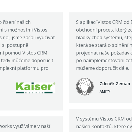
 řízení našich
S aplikací Vistos CRM od 
ní s možnostmi Vistos
obchodní proces, který 
r.o., jsme začali využívat
hladký chod systému, ste
M si postupně
která se stará o splnění
yní pomocí Vistos CRM
projednat naše požadavky
RM tedy můžeme doporučit
po naimplementování zefe
omplexní platformu pro
můžeme doporučit dále.
Zdeněk Zeman
AMITY
V systému Vistos CRM od
works využíváme v naší
našich kontaktů, které evi