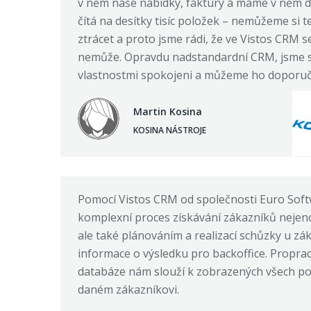
v něm naše nabídky, faktury a máme v něm d
čítá na desítky tisíc položek – nemůžeme si t
ztrácet a proto jsme rádi, že ve Vistos CRM s
nemůže. Opravdu nadstandardní CRM, jsme 
vlastnostmi spokojeni a můžeme ho doporuči
Martin Kosina
KOSINA NÁSTROJE
Pomocí Vistos CRM od společnosti Euro Softw
komplexní proces získávání zákazníků nejen
ale také plánováním a realizací schůzky u zá
informace o výsledku pro backoffice. Propr
databáze nám slouží k zobrazených všech po
daném zákazníkovi.