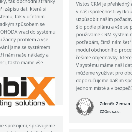
íky, tak obchodní stránky
Vistos CRM je přehledný 
i zápisu dat, která si
v naší společnosti vyzko
stému, tak v účetním
uzpůsobit našim požadav
 hladkým způsobem se
šlo podle plánu a vše se 
POHODA vrací do systému
používáme CRM systém na
ní žádný problém a vše
potřebám, čímž nám šetří 
vání jsme se systémem
modul obchodního procesu
tří nám naše náklady a
řešíme objednávky, které
nci, takto máme vše
V systému máme naši data
můžeme využívat pro obch
doporučujeme dalším spol
jednom místě a v bezpečí
Zdeněk Zeman
ZZOne s.r.o.
me spokojení, spravujeme