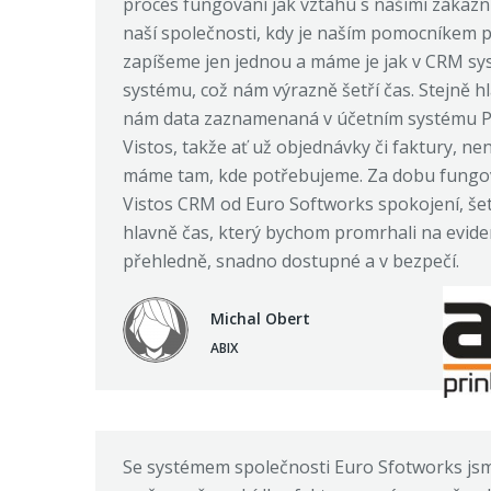
proces fungování jak vztahu s našimi zákazn
naší společnosti, kdy je naším pomocníkem př
zapíšeme jen jednou a máme je jak v CRM sy
systému, což nám výrazně šetří čas. Stejně
nám data zaznamenaná v účetním systému 
Vistos, takže ať už objednávky či faktury, ne
máme tam, kde potřebujeme. Za dobu fungo
Vistos CRM od Euro Softworks spokojení, še
hlavně čas, který bychom promrhali na evide
přehledně, snadno dostupné a v bezpečí.
Michal Obert
ABIX
Se systémem společnosti Euro Sfotworks js