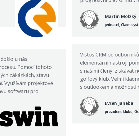
progresivní platformu Vi
Martin Molzký
jednatel, Claim syst
Vistos CRM od odborníků
došlo u nás
elementární nástroj, p
rocesu. Pomocí tohoto
s našimi členy, získávat 
mých zákázkách, stavu
golfový klub. Velmi klad
. Využívám projektové
s outlookem a možností 
ravu softwaru pro
Evžen Janeba
prezident klubu, Go