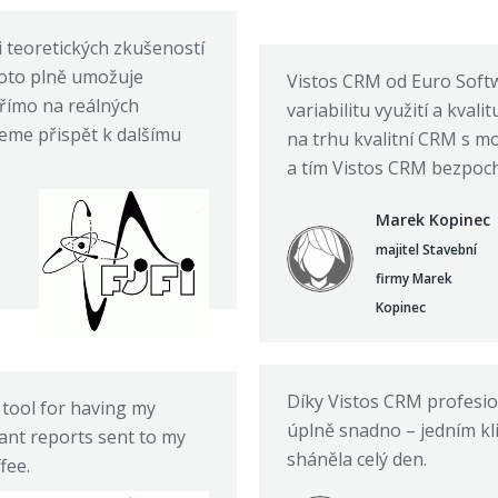
i teoretických zkušeností
toto plně umožuje
Vistos CRM od Euro Soft
přímo na reálných
variabilitu využití a kva
eme přispět k dalšímu
na trhu kvalitní CRM s mo
a tím Vistos CRM bezpoch
Marek Kopinec
majitel Stavební
firmy Marek
Kopinec
Díky Vistos CRM profesio
 tool for having my
úplně snadno – jedním kl
ant reports sent to my
sháněla celý den.
fee.