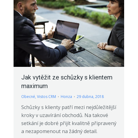
Jak vytěžit ze schůzky s klientem
maximum
Obecné
,
Vistos CRM
Honza
29 dubna, 2018
Schůzky s klienty patří mezi nejdůležitější
kroky v uzavírání obchodů. Na takové
setkání je dobré přijít kvalitně připravený
a nezapomenout na žádný detail.