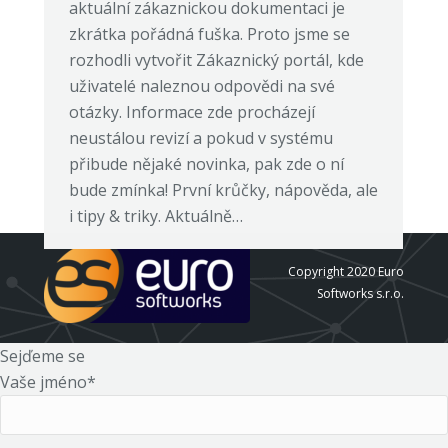
aktuální zákaznickou dokumentaci je
zkrátka pořádná fuška. Proto jsme se
rozhodli vytvořit Zákaznický portál, kde
uživatelé naleznou odpovědi na své
otázky. Informace zde procházejí
neustálou revizí a pokud v systému
přibude nějaké novinka, pak zde o ní
bude zmínka! První krůčky, nápověda, ale
i tipy & triky. Aktuálně…
Copyright 2020 Euro
Softworks s.r.o.
Sejďeme se
Vaše jméno*