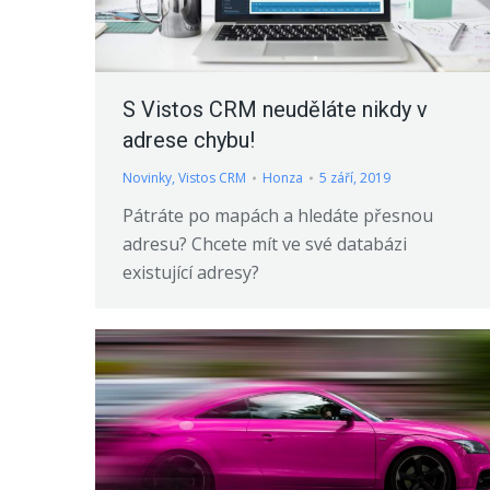
S Vistos CRM neuděláte nikdy v
adrese chybu!
Novinky
,
Vistos CRM
Honza
5 září, 2019
Pátráte po mapách a hledáte přesnou
adresu? Chcete mít ve své databázi
existující adresy?