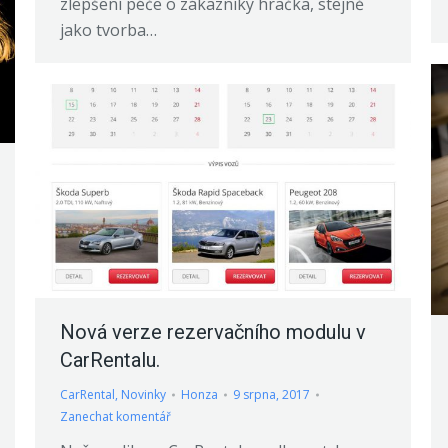
zlepšení péče o zákazníky hračka, stejně
jako tvorba…
Nová verze rezervačního modulu v
CarRentalu.
CarRental
,
Novinky
Honza
9 srpna, 2017
Zanechat komentář