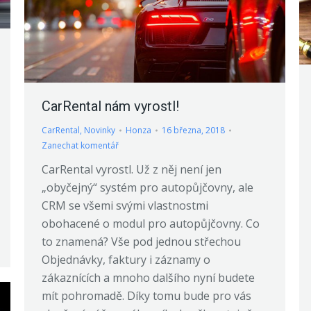
CarRental nám vyrostl!
CarRental
,
Novinky
Honza
16 března, 2018
Zanechat komentář
CarRental vyrostl. Už z něj není jen
„obyčejný“ systém pro autopůjčovny, ale
CRM se všemi svými vlastnostmi
obohacené o modul pro autopůjčovny. Co
to znamená? Vše pod jednou střechou
Objednávky, faktury i záznamy o
zákaznících a mnoho dalšího nyní budete
mít pohromadě. Díky tomu bude pro vás