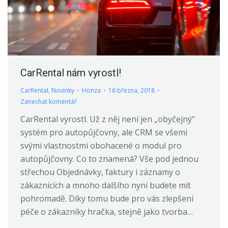
CarRental nám vyrostl!
CarRental
,
Novinky
Honza
16 března, 2018
Zanechat komentář
CarRental vyrostl. Už z něj není jen „obyčejný“
systém pro autopůjčovny, ale CRM se všemi
svými vlastnostmi obohacené o modul pro
autopůjčovny. Co to znamená? Vše pod jednou
střechou Objednávky, faktury i záznamy o
zákaznících a mnoho dalšího nyní budete mít
pohromadě. Díky tomu bude pro vás zlepšení
péče o zákazníky hračka, stejně jako tvorba…