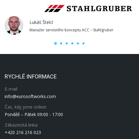
Lukáš Štelcl
Manažer servisního konceptu ACC – Stahlgruber
RYCHLÉ INFORMACE
E-mail:
info@eurosoftworks.com
Čas, kdy jsme online:
Pondělí – Pátek 09:00 - 17:00
Zákaznická linka:
+420 216 216 023