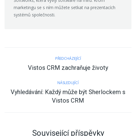
Softworks, která vyvíjí software na míru. Krom
marketingu se s ním můžete setkat na prezentacích
systémů společnosti.
Post
PŘEDCHÁZEJÍCÍ
navigation
Vistos CRM zachraňuje životy
Previous
post:
NÁSLEDUJÍCÍ
Vyhledávání: Každý může být Sherlockem s
Next
Vistos CRM
post:
Související příspěvky