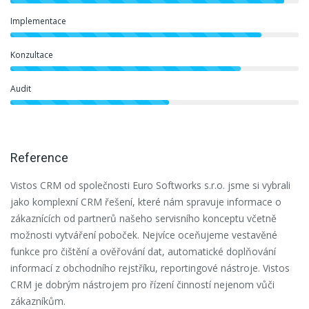
Implementace
Konzultace
Audit
Reference
Vistos CRM od společnosti Euro Softworks s.r.o. jsme si vybrali
Vy
jako komplexní CRM řešení, které nám spravuje informace o
po
zákaznících od partnerů našeho servisního konceptu včetně
ne
možnosti vytváření poboček. Nejvíce oceňujeme vestavěné
cu
funkce pro čištění a ověřování dat, automatické doplňování
Sa
informací z obchodního rejstříku, reportingové nástroje. Vistos
CRM je dobrým nástrojem pro řízení činností nejenom vůči
zákazníkům.