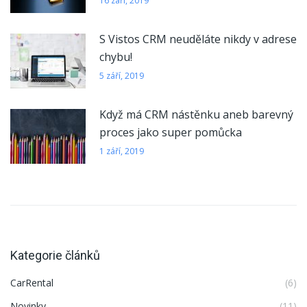
16 září, 2019
S Vistos CRM neuděláte nikdy v adrese
chybu!
5 září, 2019
Když má CRM nástěnku aneb barevný
proces jako super pomůcka
1 září, 2019
Kategorie článků
CarRental
(6)
Novinky
(11)