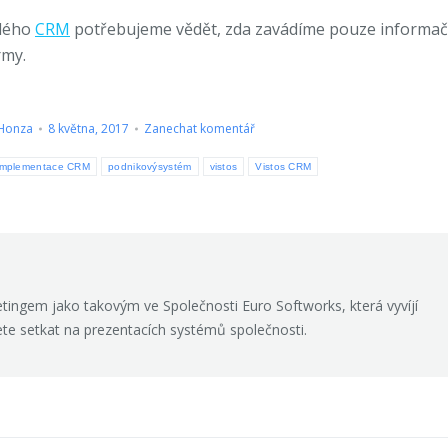
elého
CRM
potřebujeme vědět, zda zavádíme pouze informač
rmy.
Honza
8 května, 2017
Zanechat komentář
implementace CRM
podnikovýsystém
vistos
Vistos CRM
tingem jako takovým ve Společnosti Euro Softworks, která vyvíjí
te setkat na prezentacích systémů společnosti.