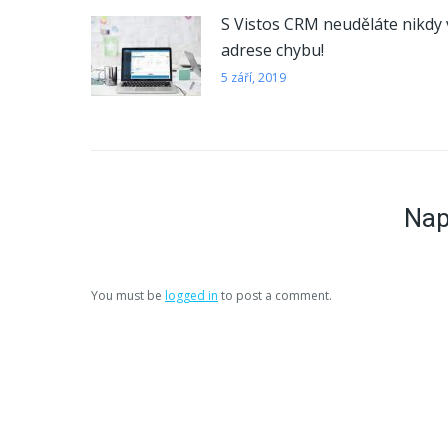
S Vistos CRM neuděláte nikdy 
adrese chybu!
5 září, 2019
Nap
You must be
logged in
to post a comment.
RYCHLÉ INFORMACE
E-mail:
info@eurosoftworks.com