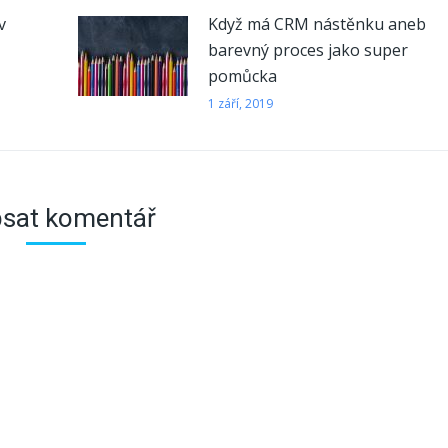
v
Když má CRM nástěnku aneb
barevný proces jako super
pomůcka
1 září, 2019
sat komentář
Z NAŠEHO BLOGU
Propojení Vistos CRM a Excel