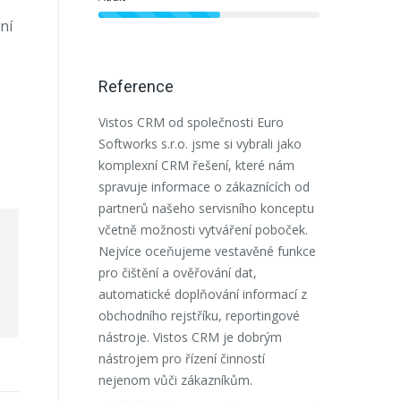
ní
Reference
Vistos CRM od společnosti Euro
Využili jsme s
Softworks s.r.o. jsme si vybrali jako
Softworks s.r
komplexní CRM řešení, které nám
začátku se zř
spravuje informace o zákaznících od
Salesforce pr
partnerů našeho servisního konceptu
Oceňujeme vst
včetně možnosti vytváření poboček.
nastavování n
Nejvíce oceňujeme vestavěné funkce
jsme spokoje
pro čištění a ověřování dat,
partnera pro 
automatické doplňování informací z
společnost m
obchodního rejstříku, reportingové
nástroje. Vistos CRM je dobrým
nástrojem pro řízení činností
nejenom vůči zákazníkům.