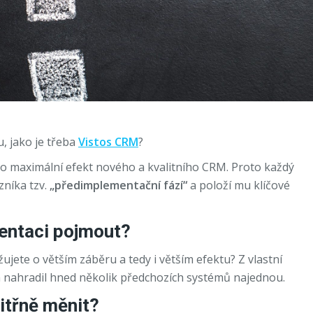
, jako je třeba
Vistos CRM
?
m o maximální efekt nového a kvalitního CRM. Proto každý
níka tzv.
„předimplementační fází“
a položí mu klíčové
entaci pojmout?
ujete o větším záběru a tedy i větším efektu? Z vlastní
nahradil hned několik předchozích systémů najednou.
itřně měnit?