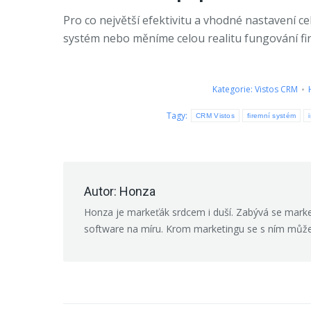
Pro co největší efektivitu a vhodné nastavení c
systém nebo měníme celou realitu fungování fi
Kategorie:
Vistos CRM
Tagy:
CRM Vistos
firemní systém
Autor:
Honza
Honza je markeťák srdcem i duší. Zabývá se marke
software na míru. Krom marketingu se s ním může