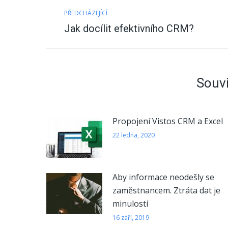
Post
PŘEDCHÁZEJÍCÍ
navigation
Previous
Jak docílit efektivního CRM?
post:
Souvi
Propojení Vistos CRM a Excel
22 ledna, 2020
Aby informace neodešly se
zaměstnancem. Ztráta dat je
minulostí
16 září, 2019