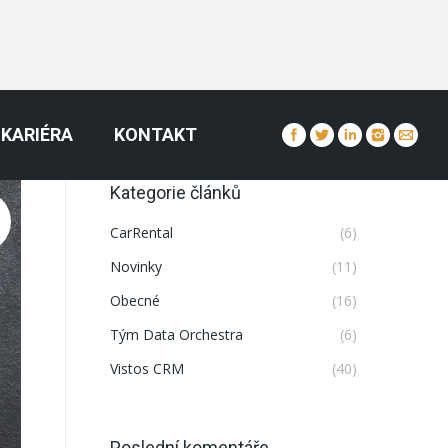
KARIÉRA
KONTAKT
Kategorie článků
CarRental
(6)
Novinky
(11)
Obecné
(16)
Tým Data Orchestra
(6)
Vistos CRM
(40)
Poslední komentáře