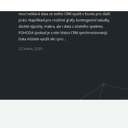
Jste zvyklí na vizualizaci dat v prostředí Excelu? Jdeme vám
naproti a umožňujeme propojení! Synchronizací budete
moci veškerá data ze svého CRM využít v Excelu pro další
práci. Například pro rozličné grafy, kontingenční tabulky,
složité výpočty, makra, ale i data z účetního systému
POHODA (pokud je s ním Vistos CRM synchronizovaný).
Data můžete využít ale i pro…
22 ledna, 2020