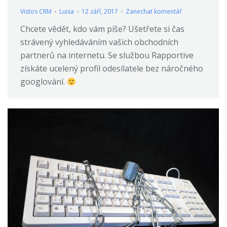
Vistos CRM
Luisa
12 září, 2017
Zanechat komentář
Chcete vědět, kdo vám píše? Ušetřete si čas
strávený vyhledáváním vašich obchodních
partnerů na internetu. Se službou Rapportive
získáte ucelený profil odesílatele bez náročného
googlování.