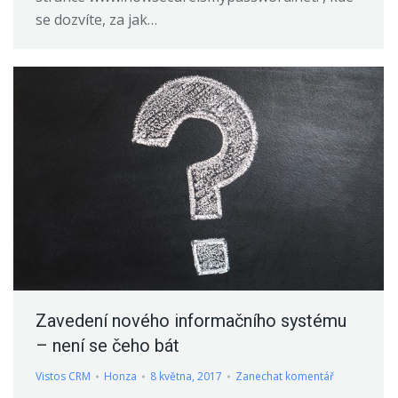
se dozvíte, za jak…
Zavedení nového informačního systému
– není se čeho bát
Vistos CRM
Honza
8 května, 2017
Zanechat komentář