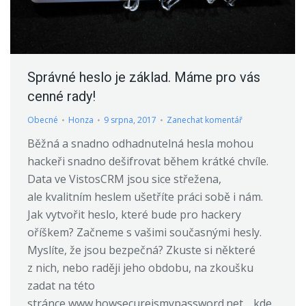
Správné heslo je základ. Máme pro vás
cenné rady!
Obecné
Honza
9 srpna, 2017
Zanechat komentář
Běžná a snadno odhadnutelná hesla mohou
hackeři snadno dešifrovat během krátké chvíle.
Data ve VistosCRM jsou sice střežena,
ale kvalitním heslem ušetříte práci sobě i nám.
Jak vytvořit heslo, které bude pro hackery
oříškem? Začneme s vašimi současnými hesly.
Myslíte, že jsou bezpečná? Zkuste si některé
z nich, nebo raději jeho obdobu, na zkoušku
zadat na této
stránce www.howsecureismypassword.net. , kde